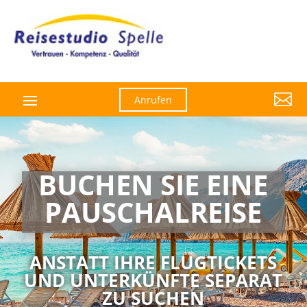

Anrufen
BUCHEN SIE EINE
PAUSCHAL­­REISE
ANSTATT IHRE FLUGTICKETS
UND UNTERKÜNFTE SEPARAT
ZU SUCHEN