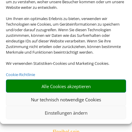
um zu verstehen, woher unsere Besucher kommen oder um unsere
Website weiter zu entwickeln.
Sicherheit
Bei einer Pauschalreise sind Sie in sämtlichen Belangen
Um Ihnen ein optimales Erlebnis zu bieten, verwenden wir
abgesichert, beispielsweise bei Flugverspätungen oder
Technologien wie Cookies, um Geräteinformationen zu speichern
und/oder darauf zuzugreifen. Wenn Sie diesen Technologien
Reisewarnungen – ein klarer Vorteil!
zustimmmen, können wir Daten wie das Surfverhalten oder
eindeutige IDs auf dieser Website verarbeiten. Wenn Sie ihre
Z
Zustimmung nicht erteilen oder zurückziehen, können bestimmte
Merkmale und Funktionen beeinträchtigt werden.
Wir verwenden Statistiken-Cookies und Marketing Cookies.
Beruhigt verreisen
Cookie-Richtlinie
Mit professionellen Hygienekonzepten und
Schutzmaßnahmen der Reiseveranstalter vor Ort steht Ihr
Alle Cookies akzeptieren
entspannter Urlaub im Mittelpunkt.
Nur technisch notwendige Cookies
Z
Einstellungen ändern
Flexibel sein